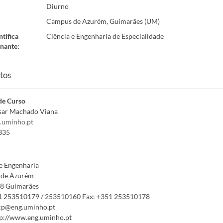
Diurno
Campus de Azurém, Guimarães (UM)
ntífica
Ciência e Engenharia de Especialidade
nante
:
tos
de Curso
ésar Machado Viana
.uminho.pt
335
e Engenharia
de Azurém
8 Guimarães
1 253510179 / 253510160
Fax:
+351 253510178
cp@eng.uminho.pt
p://www.eng.uminho.pt