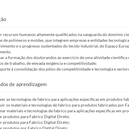
ção
r recursos humanos altamente qualificados na vanguarda do domínio cient
as de polímeros e moldes, que integrem empresas e entidades tecnologi
vimento e o progresso sustentados do tecido industrial, do Espaço Europ
mento.
ar a formação dos doutorandos ao exercício de uma atividade científica e 
s de trabalho, de elevada exigência e competitividade;
uporte à consolidação dos pólos de competitividade e tecnologia e sectore
ados de aprendizagem
ver as tecnologias de fabrico para aplicações específicas em produtos fab
guir os materiais e tecnologias de fabrico para produtos fabricados por Fa
onar materiais e tecnologias de fabrico para aplicações específicas em pr
r produtos para Fabrico Digital Direto;
ar produtos para Fabrico Digital Direto;
ar produtos por Fabrico Digital Direto;