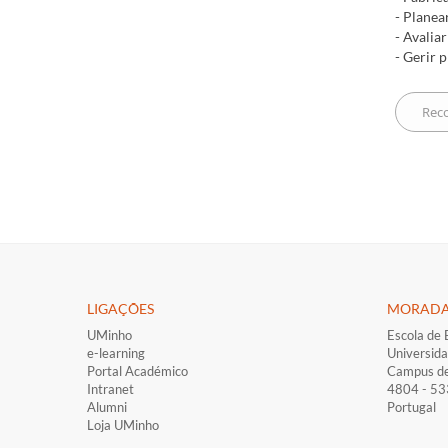
- Planea
- Avalia
- Gerir 
LIGAÇÕES​
MORAD
UMinho
Escola de 
e-learning
Universid
Portal Académico
Campus d
Intranet
4804 - 5
Alumni
Portugal
Loja UMinho