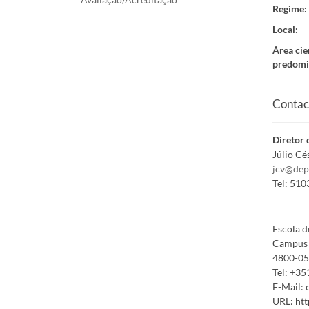
Regime
:
Local
:
Área cie
predomi
Contac
Diretor 
Júlio C
jcv@dep
Tel:
510
Escola d
Campus 
4800-05
Tel:
+35
E-Mail:
URL:
htt