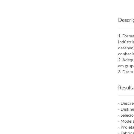
Descri
1. Forma
indústri
desenvol
conheci
2. Adequ
em grupo
3. Dar s
Result
- Descre
- Distin
- Seleci
- Modela
- Projet
- Fabric