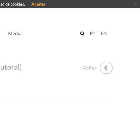
Aceitar
x
uso de cookies.
Media
PT
EN
utoral)
Voltar