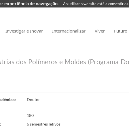
hor experiência de navegação.
Ao utilizar o website está a consentir o 
Investigar e Inovar
Internacionalizar
Viver
Futuro
ústrias dos Polímeros e Moldes (Programa Do
adémico
:
Doutor
180
:
6 semestres letivos