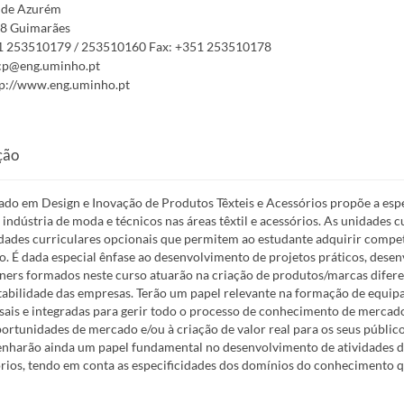
de Azurém
8 Guimarães
1 253510179 / 253510160
Fax:
+351 253510178
cp@eng.uminho.pt
p://www.eng.uminho.pt
ção
do em Design e Inovação de Produtos Têxteis e Acessórios propõe a espe
à indústria de moda e técnicos nas áreas têxtil e acessórios. As unidades
ades curriculares opcionais que permitem ao estudante adquirir competê
. É dada especial ênfase ao desenvolvimento de projetos práticos, dese
ners formados neste curso atuarão na criação de produtos/marcas difere
tabilidade das empresas. Terão um papel relevante na formação de equip
sais e integradas para gerir todo o processo de conhecimento de merca
ortunidades de mercado e/ou à criação de valor real para os seus público
harão ainda um papel fundamental no desenvolvimento de atividades de
rios, tendo em conta as especificidades dos domínios do conhecimento q