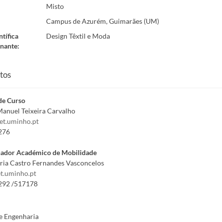
Misto
Campus de Azurém, Guimarães (UM)
ntífica
Design Têxtil e Moda
nante
:
tos
de Curso
anuel Teixeira Carvalho
t.uminho.pt
276
ador Académico de Mobilidade
ria Castro Fernandes Vasconcelos
t.uminho.pt
292 /517178
e Engenharia