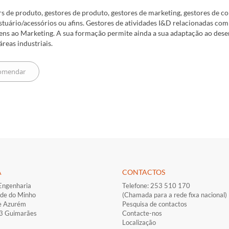
s de produto, gestores de produto, gestores de marketing, gestores de
estuário/acessórios ou afins. Gestores de atividades I&D relacionadas c
ns ao Marketing. A sua formação permite ainda a sua adaptação ao des
áreas industriais.
A
CONTACTOS
Engenharia
Telefone: 253 510 170
ade do Minho
(Chamada para a rede fixa nacional)
e Azurém
Pesquisa de contactos
33 Guimarães
Contacte-nos
Localização