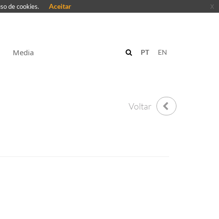
Aceitar
x
uso de cookies.
Media
PT
EN
Voltar