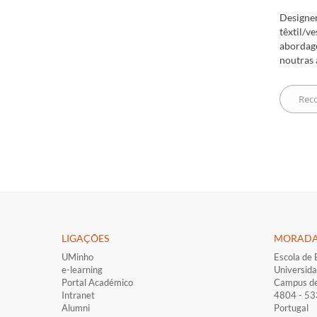
Designer
têxtil/v
abordage
noutras 
LIGAÇÕES​
MORAD
UMinho
Escola de 
e-learning
Universid
Portal Académico
Campus d
Intranet
4804 - 5
Alumni
Portugal