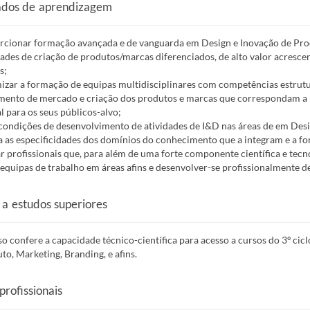
ados de aprendizagem
rcionar formação avançada e de vanguarda em Design e Inovação de Prod
ades de criação de produtos/marcas diferenciados, de alto valor acresce
s;
izar a formação de equipas multidisciplinares com competências estrutur
ento de mercado e criação dos produtos e marcas que correspondam a 
al para os seus públicos-alvo;
 condições de desenvolvimento de atividades de I&D nas áreas de em Desi
 as especificidades dos domínios do conhecimento que a integram e a for
r profissionais que, para além de uma forte componente científica e tecno
 equipas de trabalho em áreas afins e desenvolver-se profissionalmente 
 a estudos superiores
so confere a capacidade técnico-científica para acesso a cursos do 3º 
to, Marketing, Branding, e afins.
profissionais