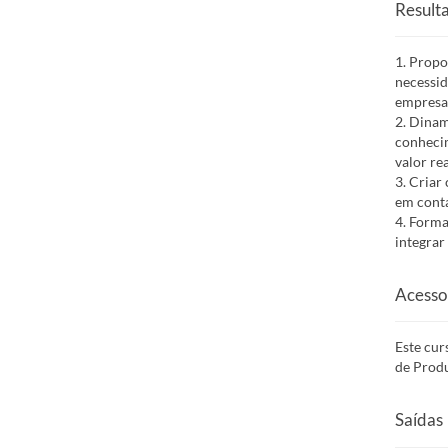
Result
1. Propo
necessid
empresa
2. Dinam
conhecim
valor re
3. Criar
em conta
4. Forma
integrar
Acesso
Este cur
de Produ
Saídas 