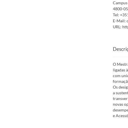
Campus 
4800-05
Tel:
+35
E-Mail:
URL:
htt
Descri
O Mestra
ligadas 
com unid
formação
Os desig
a susten
transver
novas op
desempen
e Acessó