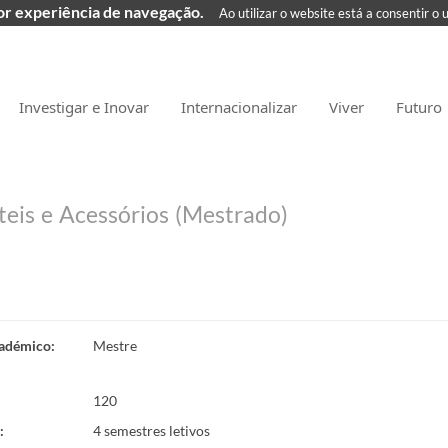
hor experiência de navegação.
Ao utilizar o website está a consentir o 
Investigar e Inovar
Internacionalizar
Viver
Futuro
teis e Acessórios (Mestrado)
adémico
:
Mestre
120
:
4 semestres letivos