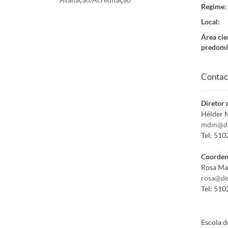
Regime
:
Local
:
Área cie
predomi
Contac
Diretor 
Hélder M
mdm@de
Tel:
510
Coorden
Rosa Ma
rosa@de
Tel:
510
Escola d