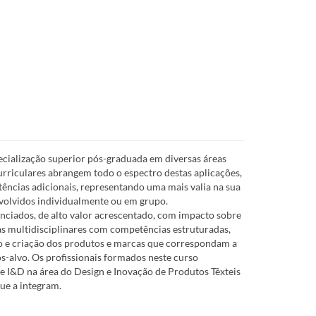
cialização superior pós-graduada em diversas áreas
 curriculares abrangem todo o espectro destas aplicações,
ncias adicionais, representando uma mais valia na sua
nvolvidos individualmente ou em grupo.
nciados, de alto valor acrescentado, com impacto sobre
as multidisciplinares com competências estruturadas,
do e criação dos produtos e marcas que correspondam a
s-alvo. Os profissionais formados neste curso
 I&D na área do Design e Inovação de Produtos Têxteis
ue a integram.