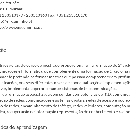
de Azurém
8 Guimarães
1 253510179 / 253510160
Fax:
+351 253510178
cp@eng.uminho.pt
p://www.eng.uminho.pt
ção
tivos gerais do curso de mestrado proporcionar uma formação de 2º cic
nicações e Informática, que complemente uma formação de 1º ciclo na
amente pretende-se formar mestres que possam compreender em profund
nicações, nos seus diferentes níveis de concetualização e implementação,
ver, implementar, operar e manter sistemas de telecomunicações.
l de formação especializada com sólidas competências de i&D, comunicaçã
zação de redes, comunicações e sistemas digitais, redes de acesso e núcle
o de redes, encaminhamento de tráfego, redes veiculares, computação m
ca, recuperação de informação representação de conhecimento e racioc
ados de aprendizagem