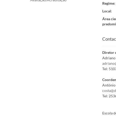
Regime
:
Local
:
Área cie
predomi
Contac
Diretor 
Adriano
adriano
Tel:
510
Coorden
António 
costa@d
Tel:
253
Escola d