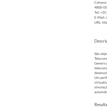
Campus 
4800-05
Tel:
+35
E-Mail:
URL:
htt
Descri
São obje
Telecomu
Generic
telecomu
desenvol
Um perfi
virtuali
simulaçã
automáti
Result