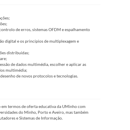
ações;
ões;
, controlo de erros, sistemas OFDM e espalhamento
o digital e os princípios de multiplexagem e
ões distribuídas;
are;
ressão de dados multimédia, escolher e aplicar as
dos multimédia;
 desenho de novos protocolos e tecnologias.
 em termos de oferta educativa da UMinho com
ersidades do Minho, Porto e Aveiro, mas também
utadores e Sistemas de Informação.