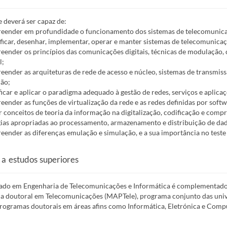
 deverá ser capaz de:
eender em profundidade o funcionamento dos sistemas de telecomunic
ificar, desenhar, implementar, operar e manter sistemas de telecomunicaç
eender os princípios das comunicações digitais, técnicas de modulação
l;
eender as arquiteturas de rede de acesso e núcleo, sistemas de transmissã
ão;
ificar e aplicar o paradigma adequado à gestão de redes, serviços e aplicaç
eender as funções de virtualização da rede e as redes definidas por softw
ar conceitos de teoria da informação na digitalização, codificação e comp
ias apropriadas ao processamento, armazenamento e distribuição de da
eender as diferenças emulação e simulação, e a sua importância no teste
 a estudos superiores
ado em Engenharia de Telecomunicações e Informática é complementado
 doutoral em Telecomunicações (MAPTele), programa conjunto das univ
rogramas doutorais em áreas afins como Informática, Eletrónica e Comp