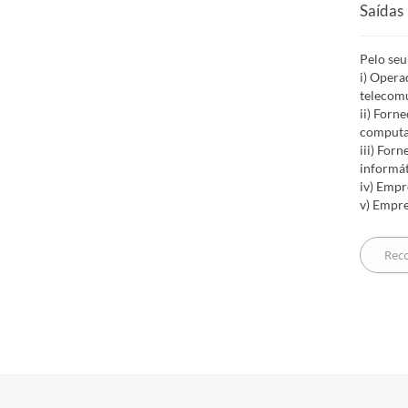
Saídas 
Pelo seu
i) Opera
telecom
ii) Forn
computa
iii) For
informát
iv) Empr
v) Empre