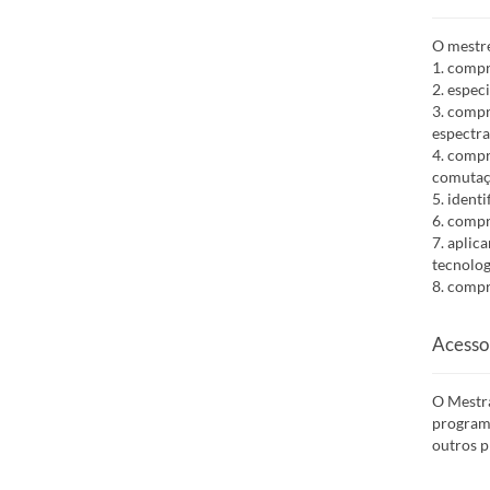
O mestre
1. compr
2. espec
3. compr
espectra
4. compr
comutaç
5. ident
6. compr
7. aplic
tecnolog
8. compr
Acesso
O Mestr
programa
outros p