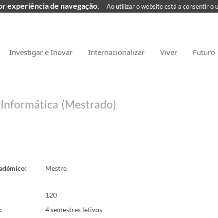
hor experiência de navegação.
Ao utilizar o website está a consentir o 
Investigar e Inovar
Internacionalizar
Viver
Futuro
Informática (Mestrado)
adémico
:
Mestre
120
:
4 semestres letivos