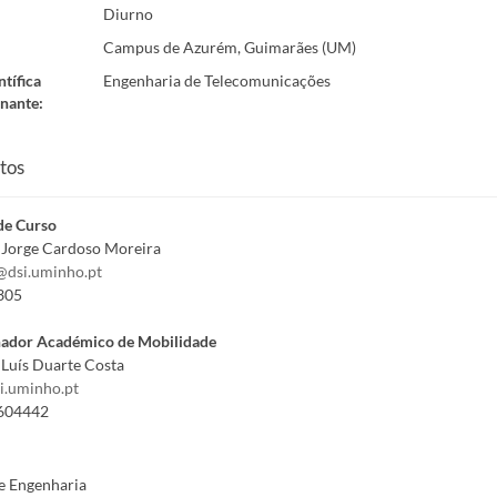
Diurno
Campus de Azurém, Guimarães (UM)
ntífica
Engenharia de Telecomunicações
nante
:
tos
de Curso
 Jorge Cardoso Moreira
@dsi.uminho.pt
305
ador Académico de Mobilidade
Luís Duarte Costa
i.uminho.pt
604442
e Engenharia