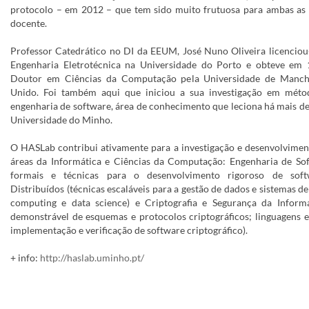
protocolo – em 2012 – que tem sido muito frutuosa para ambas as p
docente.
Professor Catedrático no DI da EEUM, José Nuno Oliveira licencio
Engenharia Eletrotécnica na Universidade do Porto e obteve em
Doutor em Ciências da Computação pela Universidade de Manche
Unido. Foi também aqui que iniciou a sua investigação em mét
engenharia de software, área de conhecimento que leciona há mais de
Universidade do Minho.
O HASLab contribui ativamente para a investigação e desenvolvimen
áreas da Informática e Ciências da Computação: Engenharia de So
formais e técnicas para o desenvolvimento rigoroso de softw
Distribuídos (técnicas escaláveis para a gestão de dados e sistemas d
computing e data science) e Criptografia e Segurança da Inform
demonstrável de esquemas e protocolos criptográficos; linguagens 
implementação e verificação de software criptográfico).
+ info:
http://haslab.uminho.pt/