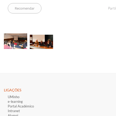
Parti
LIGAÇÕES​
UMinho
e-learning
Portal Académico
Intranet
Alumni