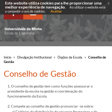
Este website utiliza cookies para lhe proporcionar uma
x
melhor experiência de navegação.
Ao utilizar o website está
Aceitar
a consentir o uso de cookies.
Início
>
Divulgação Institucional
>
Órgãos da Escola
>
Conselho de
Gestão
​Conselho de Gestão
​1. O conselho de gestão tem como funções assessorar o
presidente da escola na gestão e coordenação do
funcionamento da Escola.
2. Compete ao conselho de gestão pronunciar -se sobre:
​ a) Critérios de distribuição de recursos financeiros e de