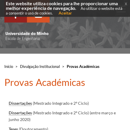
Este website utiliza cookies para lhe proporcionar uma
x
melhor experiência de navegação.
Ao utilizar o website está
Aceitar
a consentir o uso de cookies.
Início
>
Divulgação Institucional
>
Provas Académicas
​Provas Académicas
Dissertações
(Mestrado Integrado e 2º Ciclo)
Dissertações
(Mestrado Integrado e 2º Ciclo) (entre março e
junho 2020)
Teses
(Doutoramento)