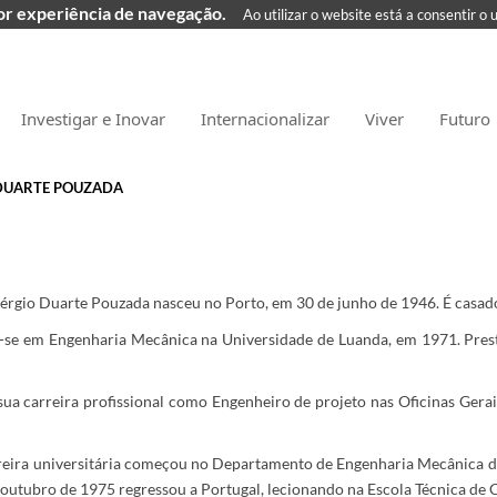
hor experiência de navegação.
Ao utilizar o website está a consentir o 
Investigar e Inovar
Internacionalizar
Viver
Futuro
DUARTE POUZADA
érgio Duarte Pouzada nasceu no Porto, em 30 de junho de 1946. É casado 
-se em Engenharia Mecânica na Universidade de Luanda, em 1971. Presto
 sua carreira profissional como Engenheiro de projeto nas Oficinas Ge
reira universitária começou no Departamento de Engenharia Mecânica d
outubro de 1975 regressou a Portugal, lecionando na Escola Técnica de 