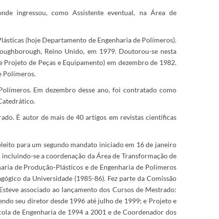
nde ingressou, como Assistente eventual, na Área de
lásticas (hoje Departamento de Engenharia de Polímeros).
 Loughborough, Reino Unido, em 1979. Doutorou-se nesta
de Projeto de Peças e Equipamento) em dezembro de 1982.
e Polímeros.
Polímeros. Em dezembro desse ano, foi contratado como
Catedrático.
do. É autor de mais de 40 artigos em revistas científicas
reeleito para um segundo mandato iniciado em 16 de janeiro
o, incluindo-se a coordenação da Área de Transformação de
haria de Produção-Plásticos e de Engenharia de Polímeros
gógico da Universidade (1985-86). Fez parte da Comissão
Esteve associado ao lançamento dos Cursos de Mestrado:
endo seu diretor desde 1996 até julho de 1999; e Projeto e
cola de Engenharia de 1994 a 2001 e de Coordenador dos