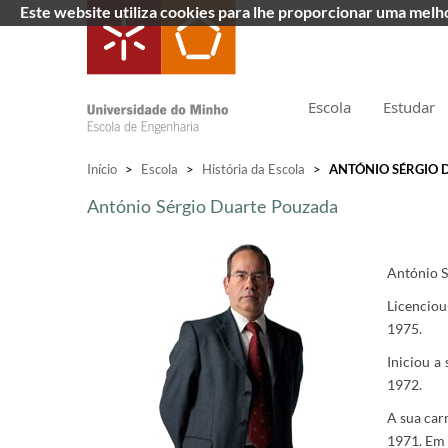
Este website utiliza cookies para lhe proporcionar uma mel
Escola
Estudar
Início
>
Escola
>
História da Escola
>
ANTÓNIO SÉRGIO 
António Sérgio Duarte Pouzada
António S
Licenciou
1975.
Iniciou a
1972.
A sua car
1971. Em 