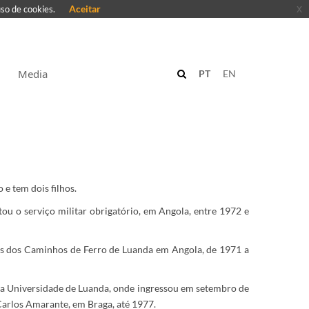
Aceitar
x
uso de cookies.
Media
PT
EN
e tem dois filhos.
u o serviço militar obrigatório, em Angola, entre 1972 e
rais dos Caminhos de Ferro de Luanda em Angola, de 1971 a
a Universidade de Luanda, onde ingressou em setembro de
Carlos Amarante, em Braga, até 1977.