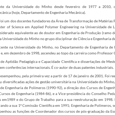
nte da Universidade do Minho desde fevereiro de 1977 a 2010, o
ânica (hoje, Departamento de Engenharia Mecânica).
oi um dos docentes fundadores da Área de Transformação de Matérias P
ster of Science em Applied Polymer Engineering na Universidade de
nsiderado equivalente ao de doutor em Engenharia de Produção (ramo 
a Universidade do Minho no grupo disciplinar de Ciência e Engenharia d
cente na Universidade do Minho, no Departamento de Engenharia de 
 e, em dezembro de 1998, ascendeu ao topo da carreira como Professor 
de Aptidão Pedagógica e Capacidade Científica e dissertações de Mestra
em conferências internacionais. É co-autor de duas patentes industriais.
desempenhou, pela primeira vez a partir de 17 de janeiro de 2001. Foi 
 diversificadas ações de gestão universitária na Universidade do Minh
 de Engenharia de Polímeros (1990-92), a direção dos Cursos de Engen
Cursos de Engenharia (1984-86), e a Vice-presidência do Conselho Peda
is em1989 e do Grupo de Trabalho para a sua reestruturação em 1998. 
rando a sua 1ª Comissão Científica em 1991; Engenharia de Polímeros, s
mpenhou as funções de Coordenador dos cursos de pós-graduação da Es