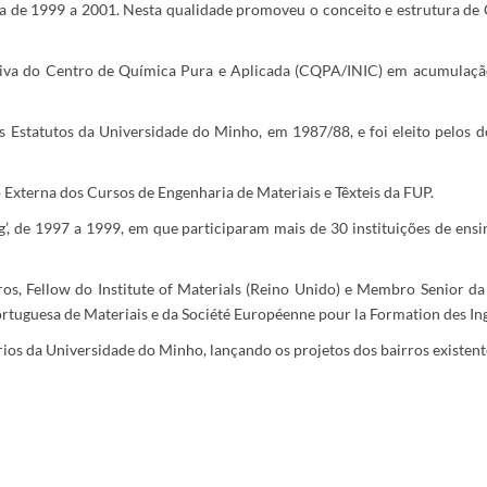
 de 1999 a 2001. Nesta qualidade promoveu o conceito e estrutura de
va do Centro de Química Pura e Aplicada (CQPA/INIC) em acumulação 
s Estatutos da Universidade do Minho, em 1987/88, e foi eleito pelos 
Externa dos Cursos de Engenharia de Materiais e Têxteis da FUP.
g’, de 1997 a 1999, em que participaram mais de 30 instituições de ens
, Fellow do Institute of Materials (Reino Unido) e Membro Senior da 
rtuguesa de Materiais e da Société Européenne pour la Formation des In
ios da Universidade do Minho, lançando os projetos dos bairros existen