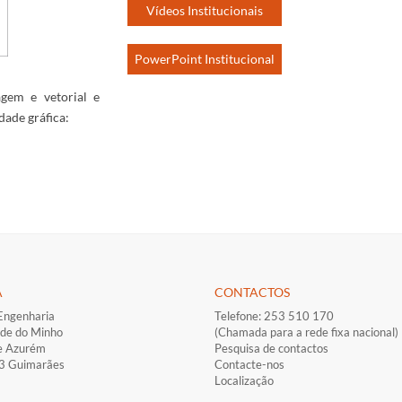
Vídeos Institucionais
PowerPoint Institucional
gem e vetorial e
dade gráfica:
A
CONTACTOS
Engenharia
Telefone: 253 510 170
ade do Minho
(Chamada para a rede fixa nacional)
e Azurém
Pesquisa de contactos
33 Guimarães
Contacte-nos
Localização