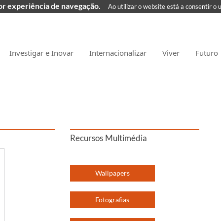
hor experiência de navegação.
Ao utilizar o website está a consentir o 
Investigar e Inovar
Internacionalizar
Viver
Futuro
Recursos Multimédia
Wallpapers
Fotografias