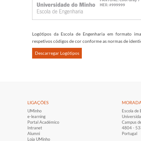
Logótipos da Escola de Engenharia em formato ima
respetivos códigos de cor conforme as normas de identi
Descarregar Logótipos
LIGAÇÕES​
MORAD
UMinho
Escola de 
e-learning
Universid
Portal Académico
Campus d
Intranet
4804 - 5
Alumni
Portugal
Loja UMinho