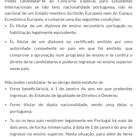
Podes candidatar-te ao Concurso Especial para Estudantes
Internacionais se não tens nacionalidade portuguesa, não és
nacional de um Estado-membro da União Europeia nem do Espaço
Económico Europeu, e cumpres uma das seguintes condições:
És titular de um diploma de ensino secundário português ou
habilitação legalmente equivalente;
És titular de um diploma ou certificado emitido por uma
autoridade competente no país em que foi emitido, que
comprove a aprovação num programa de ensino e te confira o
direito de te candidatares e poderes ingressar no ensino superior
nesse país.
Não podes candidatar-te ao abrigo deste estatuto se:
Fores beneficiário/a, a 1 de janeiro do ano em que pretendes
ingressar, do Estatuto de Igualdade de Direitos e Deveres;
Fores titular de dupla nacionalidade, sendo uma delas a
portuguesa;
Tu ou os teus pais residirem legalmente em Portugal há mais de
dois anos, de forma ininterrupta, à data de 1 de janeiro do ano de
ingresso no ensino superior. Nesta situação, para além de teres