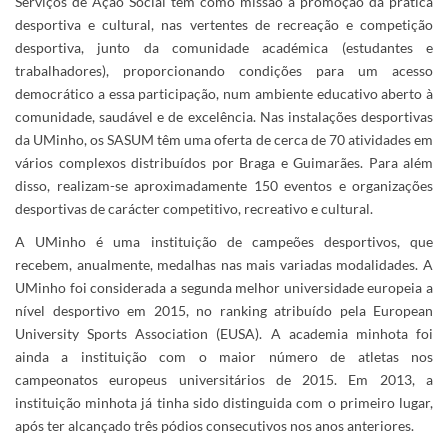
Serviços de Ação Social tem como missão a promoção da prática
desportiva e cultural, nas vertentes de recreação e competição
desportiva, junto da comunidade académica (estudantes e
trabalhadores), proporcionando condições para um acesso
democrático a essa participação, num ambiente educativo aberto à
comunidade, saudável e de excelência. Nas instalações desportivas
da UMinho, os SASUM têm uma oferta de cerca de 70 atividades em
vários complexos distribuídos por Braga e Guimarães. Para além
disso, realizam-se aproximadamente 150 eventos e organizações
desportivas de carácter competitivo, recreativo e cultural.
A UMinho é uma instituição de campeões desportivos, que
recebem, anualmente, medalhas nas mais variadas modalidades. A
UMinho foi considerada a segunda melhor universidade europeia a
nível desportivo em 2015, no ranking atribuído pela European
University Sports Association (EUSA). A academia minhota foi
ainda a instituição com o maior número de atletas nos
campeonatos europeus universitários de 2015. Em 2013, a
instituição minhota já tinha sido distinguida com o primeiro lugar,
após ter alcançado três pódios consecutivos nos anos anteriores.