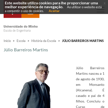
Este website utiliza cookies para lhe proporcionar uma
x
melhor experiência de navegação.
Ao utilizar o website está
Aceitar
a consentir o uso de cookies.
Início
>
Escola
>
História da Escola
>
JÚLIO BARREIROS MARTINS
Júlio Barreiros Martins
Júlio Barreiros
Martins nasceu a 1
de agosto de 1930,
em Monsanto
(Alcanena). É
casado e pai de 4
filhos. Concluiu o
Curso de