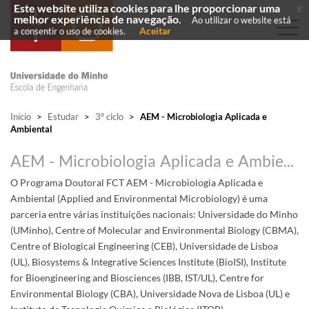
Este website utiliza cookies para lhe proporcionar uma
x
melhor experiência de navegação.
Ao utilizar o website está
Aceitar
a consentir o uso de cookies.
Início
>
Estudar
>
3º ciclo
>
AEM - Microbiologia Aplicada e
Ambiental
AEM - Microbiologia Aplicada e Ambiental (Programa Doutoral)
O Programa Doutoral FCT AEM - Microbiologia Aplicada e
Ambiental (Applied and Environmental Microbiology) é uma
parceria entre várias instituições nacionais: Universidade do Minho
(UMinho), Centre of Molecular and Environmental Biology (CBMA),
Centre of Biological Engineering (CEB), Universidade de Lisboa
(UL), Biosystems & Integrative Sciences Institute (BioISI), Institute
for Bioengineering and Biosciences (IBB, IST/UL), Centre for
Environmental Biology (CBA), Universidade Nova de Lisboa (UL) e