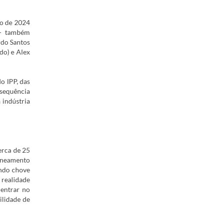
ro de 2024
 - também
rdo Santos
ido) e
Alex
o IPP, das
 sequência
 indústria
erca de 25
saneamento
ando chove
 realidade
 entrar no
ilidade de