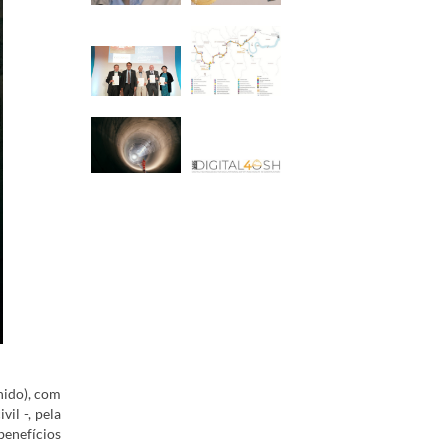
nido), com
il -, pela
benefícios