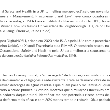
onal Safety and Health in a UK tunnelling megaproject”, saiu em novemb
Engineers - Management, Procurement and Law”. Teve como coautores
tão e Tecnologia - ISLA Gaia e Instituto Politécnico do Porto - IPP), Rica
an, Vivien Chow (os três da Universidade de Loughborough - LU
, Reino Un
al e Laing O’Rourke, Reino Unido).
peu Digital4OSH, criado em 2020 pelo ISLA e pela LU e com a parceria d
eino Unido), da Xispoli Engenharia e da BIMMS. O consórcio nasceu na
 Occupational Safety and Health e pela LU para melhorar a segurança na
o da construção (
building information modelling
, BIM).
o Thames Tideway Tunnel, o “super esgoto” de Londres, construído com c
 de diâmetro e 21 ligações à rede existente. Trata-se da maior obra de 
e desviar descargas de águas residuais que fluem para o rio Tamisa ou qu
endo a saúde pública. O estudo mostrou que simulações imersivas em
alhadores daquele túnel identificar melhor potenciais riscos antes de
ça de forma mais eficaz e com 20% menos tempo e reduzir 10% a probab