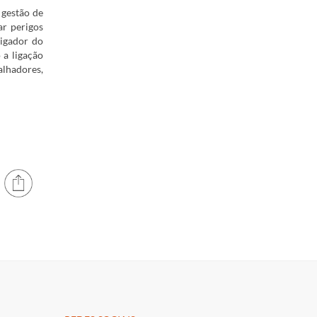
 gestão de
ar perigos
tigador do
 a ligação
lhadores,