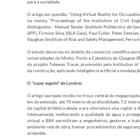
para a sociedade.
O artigo em questão, “Using Virtual Reality for Occupati
na revista “Proceedings of the Institution of Civil 
distinguidos - Manuel Tender (Instituto Politécnico de Ges
(IPP), Firmino Silva (ISLA Gaia), Paul Fuller, Peter Demi
Vaughan (Institute of Risk and Safety Management, Ferrovi
O estudo decorreu no âmbito do consórcio científico euro
universidades do Minho, Porto e Caledónia de Glasgow (R
do projeto Tideway Tracer, promovido pela Institution of
da construção, aplicando inteligência artificial e modelaçã
O "super esgoto" de Londres
O artigo laureado incidiu no troço central do megaprojet
km de extensão, até 70 metros de profundidade, 7.2 metros
da capital britânica desde a era vitoriana e visa captar 
intensamente, melhorando a qualidade da água e proteg
virtual e BIM permitiram a engenheiros, gestores e trab
ambiente real de obra, treinar procedimentos de seguran
acidentes.