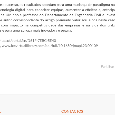
ade de acesso, os resultados apontam para uma mudança de paradigma na
ologia digital para capacitar equipas, aumentar a eficiência, antecip
ue na UMinho é professor do Departamento de Engenharia Civil e inves
e autor correspondente do artigo premiado valorizou ainda neste caso
as com impacto na competitividade das empresas e na vida dos traba
as e para uma Europa mais inovadora e segura.
itae.pt/portal/en/D61F-7EBC-5E40
s
,
www.icevirtuallibrary.com/doi/full/10.1680/jmapl.23.00109
Partilhar
A
CONTACTOS