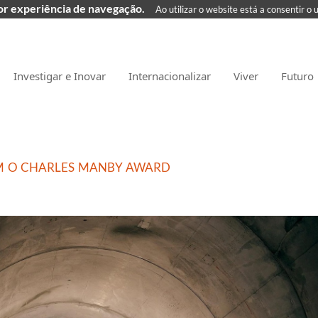
hor experiência de navegação.
Ao utilizar o website está a consentir o 
Investigar e Inovar
Internacionalizar
Viver
Futuro
M O CHARLES MANBY AWARD