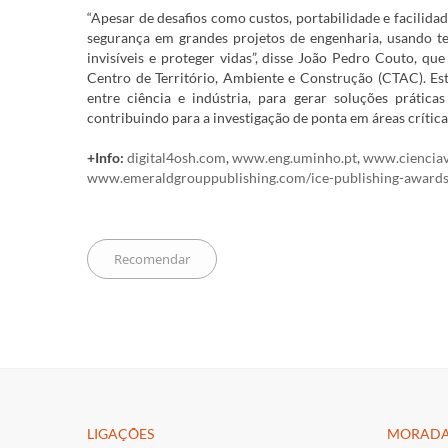
“Apesar de desafios como custos, portabilidade e facilid
segurança em grandes projetos de engenharia, usando tecn
invisíveis e proteger vidas”, disse João Pedro Couto, q
Centro de Território, Ambiente e Construção (CTAC). Est
entre ciência e indústria, para gerar soluções prátic
contribuindo para a investigação de ponta em áreas crític
+Info:
digital4osh.com
,
www.eng.uminho.pt
,
www.cienciav
www.emeraldgrouppublishing.com/ice-publishing-award
LIGAÇÕES​
MORAD