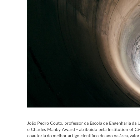
João Pedro Couto, professor da Escola de Engenharia da U
o Charles Manby Award - atribuído pela Institution of Civ
coautoria do melhor artigo científico do ano na área, valo