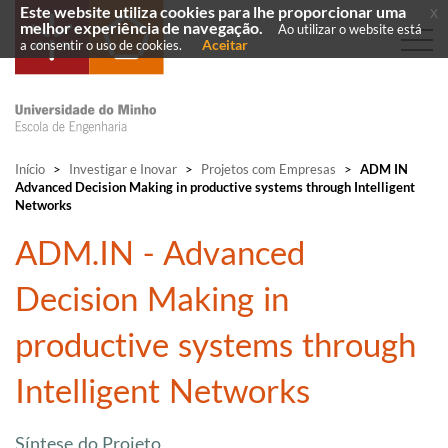
Este website utiliza cookies para lhe proporcionar uma
x
melhor experiência de navegação.
Ao utilizar o website está
Aceitar
a consentir o uso de cookies.
Início
>
Investigar e Inovar
>
Projetos com Empresas
>
ADM IN
Advanced Decision Making in productive systems through Intelligent
Networks
ADM.IN - Advanced
Decision Making in
productive systems through
Intelligent Networks
Síntese do Projeto