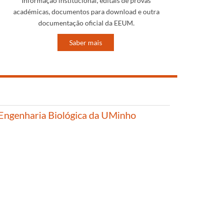
Informação institucional, editais de provas
académicas, documentos para download e outra
documentação oficial da EEUM.
Saber mais
​​​
ngenharia Biológica da UMinho