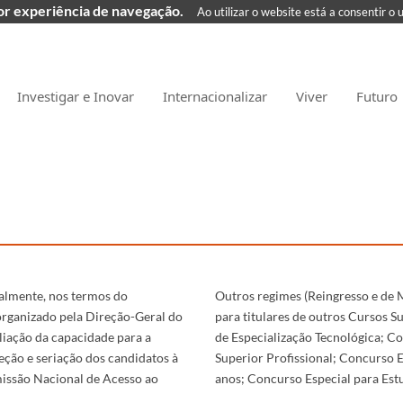
hor experiência de navegação.
Ao utilizar o website está a consentir o 
Investigar e Inovar
Internacionalizar
Viver
Futuro
ualmente, nos termos do
Outros regimes (Reingresso e de 
organizado pela Direção-Geral do
para titulares de outros Cursos S
liação da capacidade para a
de Especialização Tecnológica; Co
eção e seriação dos candidatos à
Superior Profissional; Concurso E
missão Nacional de Acesso ao
anos; Concurso Especial para Est