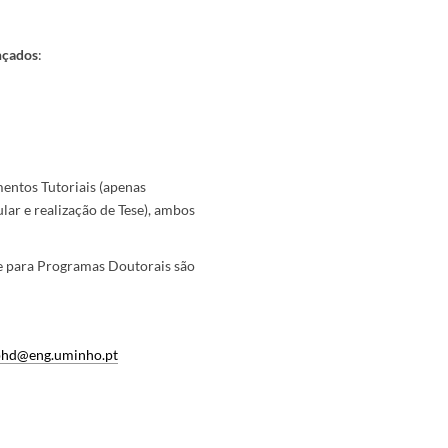
nçados
:
entos Tutoriais (apenas
lar e realização de Tese), ambos
e para Programas Doutorais são
phd@eng.uminho.pt