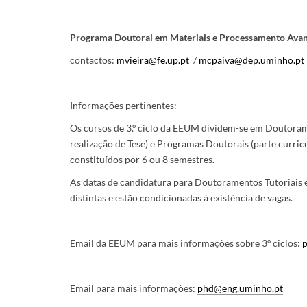
Programa Doutoral em Materiais e Processamento Ava
contactos:
mvieira@fe.up.pt
/
mcpaiva@dep.uminho.pt
Informações pertinentes:
Os cursos de 3.º ciclo da EEUM dividem-se em Doutoram
realização de Tese) e Programas Doutorais (parte curricu
constituídos por 6 ou 8 semestres.
As datas de candidatura para Doutoramentos Tutoriais 
distintas e estão condicionadas à existência de vagas.
Email da EEUM para mais informações sobre 3º ciclos:
Email para mais informações:
phd@eng.uminho.pt