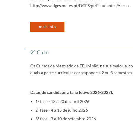
http://www.dges.mctes.pt/DGES/pt/Estudantes/Acesso
mais info
​​​​​​
2º Ciclo
Os Cursos de Mestrado da EEUM são, na sua maioria, con
quais a parte curricular corresponde a 2 ou 3 semestres
Datas de candidatura (ano letivo 2026/2027):
1º fase - 13 a 20 de abril 2026
2º fase - 4 a 15 de julho 2026
3º fase - 3 a 10 de setembro 2026