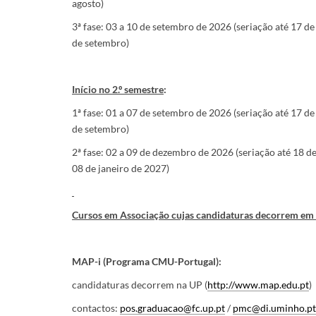
agosto)
3ª fase: 03 a 10 de setembro de 2026 (seriação até 17 d
de setembro)
Início no 2.º semestre
:
1ª fase: 01 a 07 de setembro de 2026 (seriação até 17 d
de setembro)
2ª fase: 02 a 09 de dezembro de 2026 (seriação até 18 d
08 de janeiro de 2027)
Cursos em Associação cujas candidaturas decorrem em I
MAP-i (Programa CMU-Portugal):
candidaturas decorrem na UP (
http://www.map.edu.pt
)
contactos:
pos.graduacao@fc.up.pt
/
pmc@di.uminho.pt