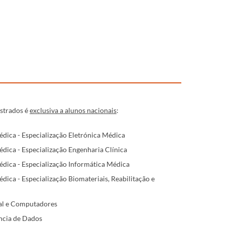
estrados é
exclusiva a alunos nacionais
:
ica - Especialização Eletrónica Médica
ica - Especialização Engenharia Clínica
ica - Especialização Informática Médica
ica - Especialização Biomateriais, Reabilitação e
ial e Computadores
ncia de Dados