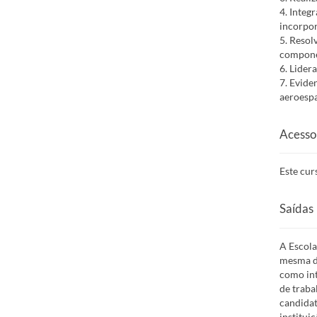
4. Integ
incorpor
5. Resol
compone
6. Lider
7. Evide
aeroespa
Acesso
Este cur
Saídas 
A Escola
mesma de
como int
de traba
candidat
institui