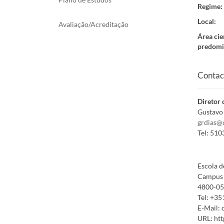
Regime
:
Local
:
Avaliação/Acreditação
Área cie
predomi
Contac
Diretor 
Gustavo 
grdias@
Tel:
510
Escola d
Campus 
4800-05
Tel:
+35
E-Mail:
URL:
htt