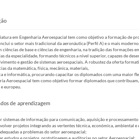
ção
iatura em Engenharia Aeroespacial tem como objetivo a formação de profi
inclui o setor mais tradicional da aeronáutica (Perfil A) e o mais moderno
m ciências de base e ciências de engenharia, na tradição das formaçõe
ias da especialidade, formando técnicos a nível superior, capazes de des
vimento e gestão de sistemas aeroespaciais. A robustez da oferta format
cias da matemática, física, mecânica, materiais,
ca e informática, procurando capacitar os diplomados com uma maior fle
ia Aeroespacial tem como objetivo formar diplomados que contribuam, 
 e europeu.
ados de aprendizagem
zar sistemas de informação para comunicação, aquisição e processamento d
volver projetos integrando as vertentes técnica, económica, ambiental e 
 adequadas a problemas do setor aeroespacial;
zar estudos e projetos, prototipagem e auditorias no setor Aeroespacial;