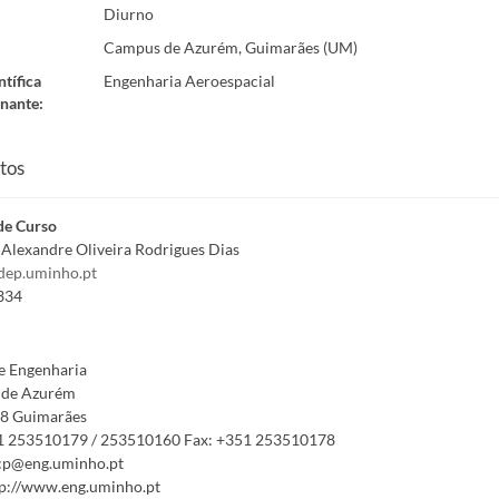
Diurno
Campus de Azurém, Guimarães (UM)
ntífica
Engenharia Aeroespacial
nante
:
tos
de Curso
Alexandre Oliveira Rodrigues Dias
dep.uminho.pt
334
e Engenharia
de Azurém
8 Guimarães
1 253510179 / 253510160
Fax:
+351 253510178
cp@eng.uminho.pt
p://www.eng.uminho.pt