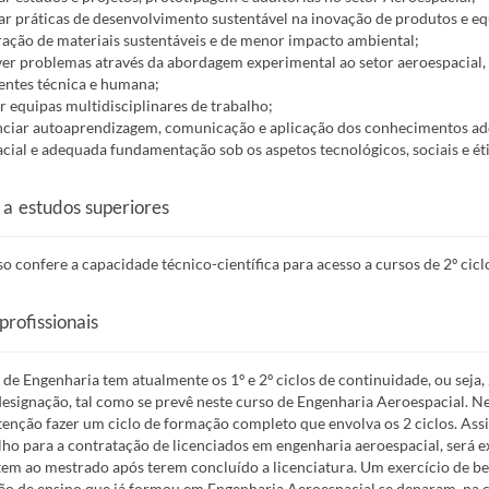
rar práticas de desenvolvimento sustentável na inovação de produtos e 
ação de materiais sustentáveis e de menor impacto ambiental;
ver problemas através da abordagem experimental ao setor aeroespacial,
ntes técnica e humana;
ar equipas multidisciplinares de trabalho;
nciar autoaprendizagem, comunicação e aplicação dos conhecimentos ad
cial e adequada fundamentação sob os aspetos tecnológicos, sociais e éti
 a estudos superiores
so confere a capacidade técnico-científica para acesso a cursos de 2º cicl
profissionais
 de Engenharia tem atualmente os 1º e 2º ciclos de continuidade, ou seja,
signação, tal como se prevê neste curso de Engenharia Aeroespacial. Nes
enção fazer um ciclo de formação completo que envolva os 2 ciclos. As
lho para a contratação de licenciados em engenharia aeroespacial, será e
em ao mestrado após terem concluído a licenciatura. Um exercício de b
ção de ensino que já formou em Engenharia Aeroespacial se deparam, na 