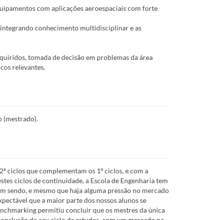
equipamentos com aplicações aeroespaciais com forte
 integrando conhecimento multidisciplinar e as
quiridos, tomada de decisão em problemas da área
cos relevantes.
o (mestrado).
 2ª ciclos que complementam os 1º ciclos, e com a
tes ciclos de continuidade, a Escola de Engenharia tem
sim sendo, e mesmo que haja alguma pressão no mercado
xpectável que a maior parte dos nossos alunos se
enchmarking permitiu concluir que os mestres da única
conclusão do seu ciclo de estudos, com um mercado na