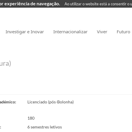
hor experiência de navegação.
Ao utilizar o website está a consentir o 
Investigar e Inovar
Internacionalizar
Viver
Futuro
ura)
adémico
:
Licenciado (pós-Bolonha)
180
:
6 semestres letivos