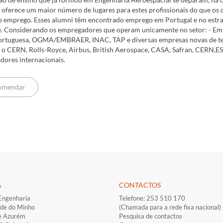
 oferece um maior número de lugares para estes profissionais do que os q
 emprego. Esses alumni têm encontrado emprego em Portugal e no estran
e. Considerando os empregadores que operam unicamente no setor: - Em
ortuguesa, OGMA/EMBRAER, INAC, TAP e diversas empresas novas de tec
 o CERN, Rolls-Royce, Airbus, British Aerospace, CASA, Safran, CERN,ES
ores internacionais.
A
CONTACTOS
Engenharia
Telefone: 253 510 170
ade do Minho
(Chamada para a rede fixa nacional)
e Azurém
Pesquisa de contactos