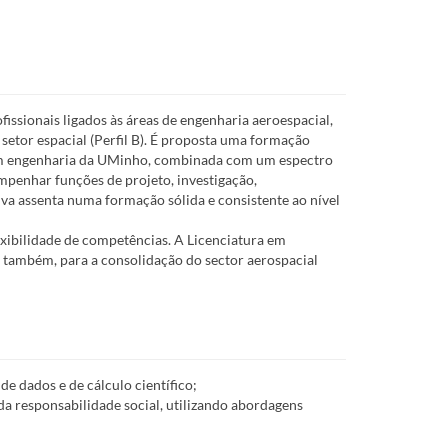
ssionais ligados às áreas de engenharia aeroespacial,
 setor espacial (Perfil B). É proposta uma formação
s em engenharia da UMinho, combinada com um espectro
empenhar funções de projeto, investigação,
iva assenta numa formação sólida e consistente ao nível
xibilidade de competências. A Licenciatura em
também, para a consolidação do sector aerospacial
e dados e de cálculo científico;
da responsabilidade social, utilizando abordagens