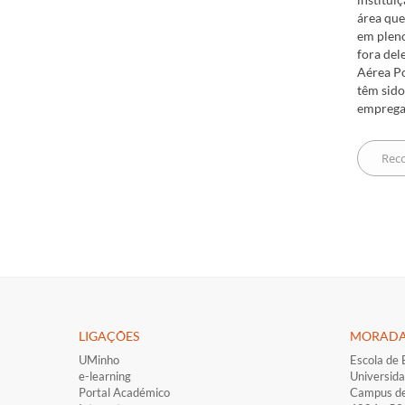
área que
em pleno
fora del
Aérea P
têm sido
empregad
LIGAÇÕES​
MORAD
UMinho
Escola de 
e-learning
Universid
Portal Académico
Campus d