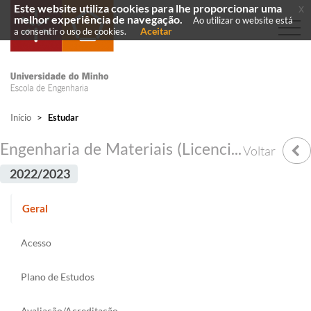
Este website utiliza cookies para lhe proporcionar uma
x
melhor experiência de navegação.
Ao utilizar o website está
Aceitar
a consentir o uso de cookies.
Início
>
Estudar
Engenharia de Materiais (Licenciatura)
Voltar
2022/2023
Geral
Acesso
Plano de Estudos
Avaliação/Acreditação