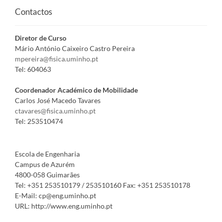
Contactos
Diretor de Curso
Mário António Caixeiro Castro Pereira
mpereira@fisica.uminho.pt
Tel:
604063
Coordenador Académico de Mobilidade
Carlos José Macedo Tavares
ctavares@fisica.uminho.pt
Tel:
253510474
Escola de Engenharia
Campus de Azurém
4800-058 Guimarães
Tel:
+351 253510179 / 253510160
Fax:
+351 253510178
E-Mail:
cp@eng.uminho.pt
URL:
http://www.eng.uminho.pt