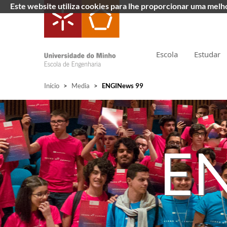
Este website utiliza cookies para lhe proporcionar uma mel
Escola
Estudar
Início
>
Media
>
ENGINews 99
EN