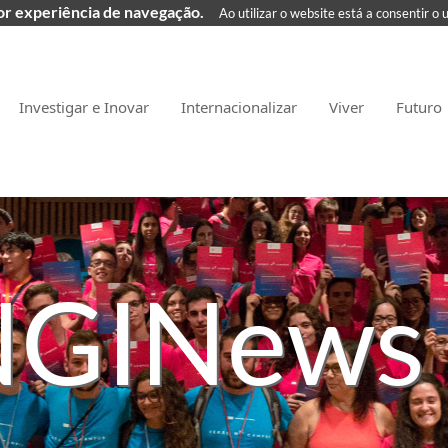
hor experiência de navegação.
Ao utilizar o website está a consentir o 
Investigar e Inovar
Internacionalizar
Viver
Futuro
GINews