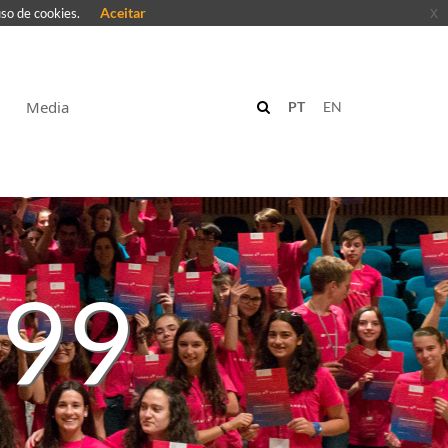
Aceitar
x
uso de cookies.
Media
PT
EN
 99