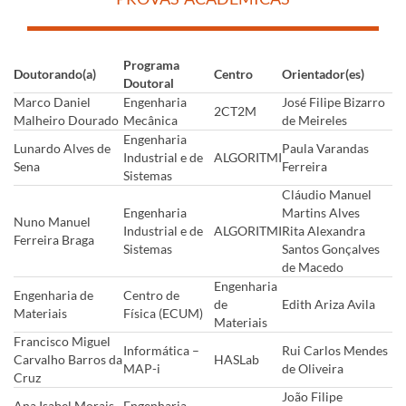
​
​
​
Programa
Doutorando(a)
Centro
Orientador(es)
Doutoral
Marco Daniel
Engenharia
José Filipe Bizarro
2CT2M
Malheiro Dourado
Mecânica
de Meireles
Engenharia
Lunardo Alves de
Paula Varandas
Industrial e de
ALGORITMI
Sena
Ferreira
Sistemas
Cláudio Manuel
Engenharia
Martins Alves
Nuno Manuel
Industrial e de
ALGORITMI
Rita Alexandra
Ferreira Braga
Sistemas
Santos Gonçalves
de Macedo
Engenharia
Engenharia de
Centro de
de
Edith Ariza Avila
Materiais
Física (ECUM)
Materiais
Francisco Miguel
Informática –
Rui Carlos Mendes
Carvalho Barros da
HASLab
MAP-i
de Oliveira
Cruz
João Filipe
Ana Isabel Morais
Engenharia