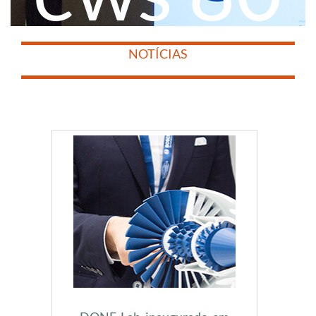
​
​
NOTÍCIAS
​
​