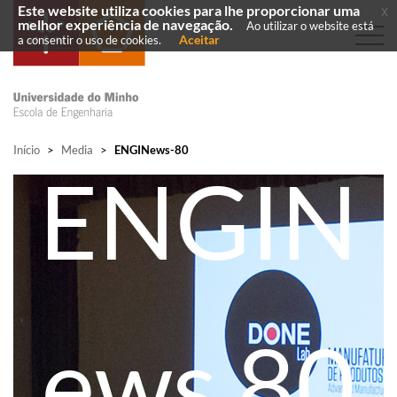
Este website utiliza cookies para lhe proporcionar uma
x
melhor experiência de navegação.
Ao utilizar o website está
Aceitar
a consentir o uso de cookies.
Início
>
Media
>
ENGINews-80
ENGIN
ews 80