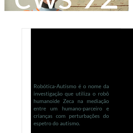
Robótica-Autismo é o nome da
investigação que utiliza o robô
humanoide Zeca na mediação
entre um humano-parceiro e
crianças com perturbações do
espetro do autismo.