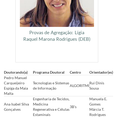
Provas de Agregação: Lígia
Raquel Marona Rodrigues (DEB)
Doutorando(a)
Programa Doutoral
Centro
Orientador(es)
Pedro Manuel
Carqueijeiro
Tecnologias e Sistemas
Rui Dinis
ALGORITMI
Espiga da Maia
de Informação
Sousa
Malta
Engenharia de Tecidos,
Manuela E.
Ana Isabel Silva
Medicina
Gomes
3B's
Gonçalves
Regenerativa e Células
Márcia T.
Estaminais
Rodrigues