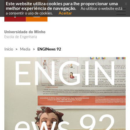
Este website utiliza cookies para lhe proporcionar uma
x
melhor experiência de navegação.
Ao utilizar o website está
Aceitar
a consentir o uso de cookies.
Início
>
Media
>
ENGINews 92
ENGIN
ews 92