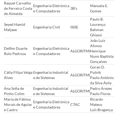
Raquel Carvalho
Engenharia Eletrónica
Manuela E.
de Ferreira Costa
3B's
e Computadores
Gomes
de Almeida
Paulo B.
Seyed Hamid
Lourenço
Engenharia Civil
ISISE
Maljaee
Bahman
Ghiassi
João Luiz
Afonso
Delfim Duarte
Engenharia Eletrónica
ALGORITMI
Henrique
Rolo Pedrosa
e Computadores
Nuno Baptista
Gonçalves
Goran D.
Cátia Filipa Veiga
Engenharia Industrial
Putnik
ALGORITMI
Alves
e de Sistemas
Paulo António
da Silva Ávila
Ana Sofia de
Engenharia Industrial
Pedro Arezes
ALGORITMI
Pinho Colim
e de Sistemas​
Paulo Flores
Maria de Fátima
Ricardo
Engenharia Eletrónica
Morais de Aguiar
CTAC
Mateus
e Computadores
e Castro
Luís Bragança​
​