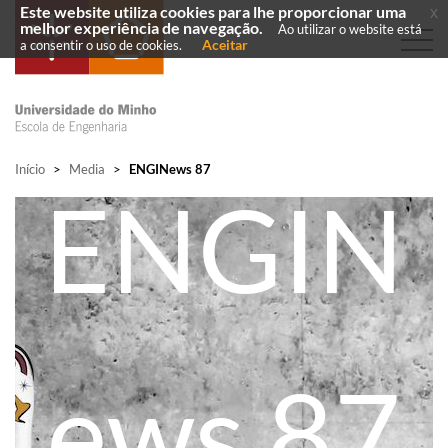
Este website utiliza cookies para lhe proporcionar uma
x
melhor experiência de navegação.
Ao utilizar o website está
Aceitar
a consentir o uso de cookies.
Início
>
Media
>
ENGINews 87
ENGIN
ews 87