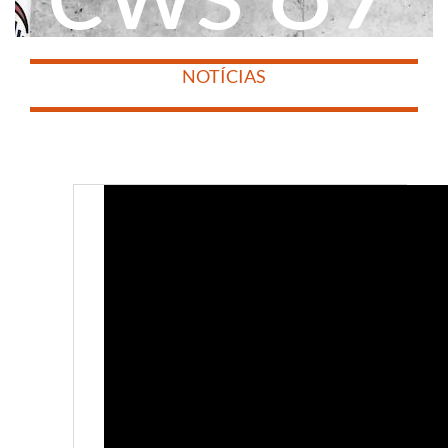
​
​
NOTÍCIAS
​
​