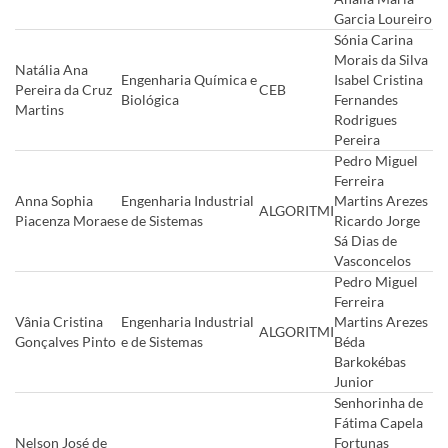
Garcia Loureiro
Sónia Carina
Morais da Silva
Natália Ana
Engenharia Química e
Isabel Cristina
Pereira da Cruz
CEB
Biológica
Fernandes
Martins
Rodrigues
Pereira
Pedro Miguel
Ferreira
Anna Sophia
Engenharia Industrial
Martins Arezes
ALGORITMI
Piacenza Moraes
e de Sistemas
Ricardo Jorge
Sá Dias de
Vasconcelos
Pedro Miguel
Ferreira
Vânia Cristina
Engenharia Industrial
Martins Arezes
ALGORITMI
Gonçalves Pinto
e de Sistemas
Béda
Barkokébas
Junior
Senhorinha de
Fátima Capela
Nelson José de
Fortunas