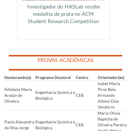
Investigador do HASLab recebe
medalha de prata no ACM
Student Research Competition
​
​
PROVAS ACADÉMICAS
​
​
Doutorando(a)
Programa Doutoral
Centro
Orientador(es)
Isabel Maria
Felisbela Maria
Pires Belo
Engenharia Química e
Araújo de
CEB
Armando
Biológica
Oliveira
Albino Dias
Venâncio
Maria Olívia
Baptista de
Paula Alexandra
Engenharia Química e
CEB
Oliveira Pereira
da Silva Jorge
Biológica
Anália Maria