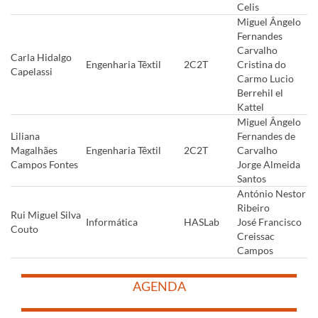
Celis
Miguel Ângelo
Fernandes
Carvalho
Carla Hidalgo
Engenharia Têxtil
2C2T
Cristina do
Capelassi
Carmo Lucio
Berrehil el
Kattel
Miguel Ângelo
Liliana
Fernandes de
Magalhães
Engenharia Têxtil
2C2T
Carvalho
Campos Fontes
Jorge Almeida
Santos
António Nestor
Ribeiro
Rui Miguel Silva
Informática
HASLab
José Francisco
Couto
Creissac
Campos
​
​
AGENDA
​