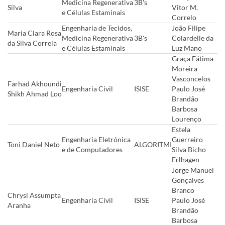
Medicina Regenerativa
3B's
Silva
Vitor M.
e Células Estaminais
Correlo
Engenharia de Tecidos,
João Filipe
Maria Clara Rosa
Medicina Regenerativa
3B's
Colardelle da
da Silva Correia
e Células Estaminais
Luz Mano
Graça Fátima
Moreira
Vasconcelos
Farhad Akhoundi
Engenharia Civil
ISISE
Paulo José
Shikh Ahmad Loo
Brandão
Barbosa
Lourenço
Estela
Engenharia Eletrónica
Guerreiro
Toni Daniel Neto
ALGORITMI
e de Computadores
Silva Bicho
Erlhagen
Jorge Manuel
Gonçalves
Branco
Chrysl Assumpta
Engenharia Civil
ISISE
Paulo José
Aranha
Brandão
Barbosa