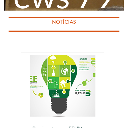
​
​
NOTÍCIAS
​
​