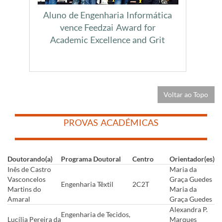
Aluno de Engenharia Informática
vence Feedzai Award for
Academic Excellence and Grit
Voltar ao Topo
​
​
PROVAS ACADÉMICAS
​
​
​
Doutorando(a)
Programa Doutoral
Centro
Orientador(es)
Inês de Castro
Maria da
Vasconcelos
Graça Guedes
Engenharia Têxtil
2C2T
Martins do
Maria da
Amaral
Graça Guedes
Alexandra P.
Engenharia de Tecidos,
Lucília Pereira da
Marques