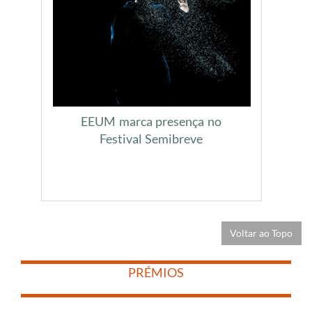
EEUM marca presença no
Festival Semibreve
Voltar ao Topo
​
​
PRÉMIOS
​
​