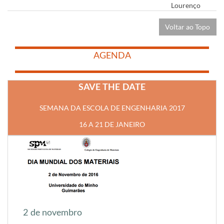
Lourenço
​
Voltar ao Topo
​
​
AGENDA
​
​
SAVE THE DATE
SEMANA DA ESCOLA DE ENGENHARIA 2017
16 A 21 DE JANEIRO
2 de novembro